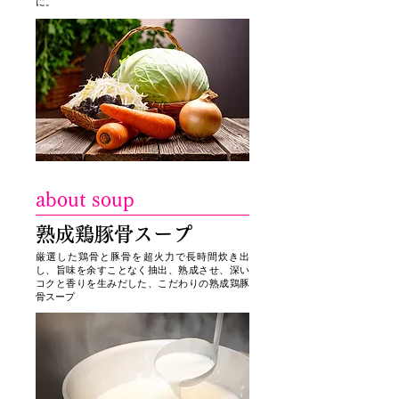
に
​。
about soup
熟成鶏豚骨スープ
厳選した鶏骨と豚骨を超火力で長時間炊き出
し、旨味を余すことなく抽出、熟成させ、深い
コクと香りを生みだした、こだわりの熟成鶏豚
骨スープ